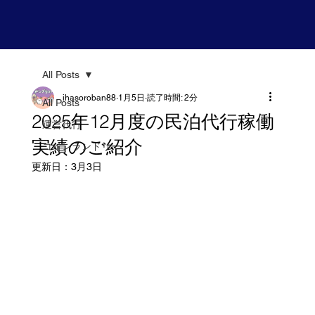
All Posts
ihasoroban88
1月5日
読了時間: 2分
All Posts
2025年12月度の民泊代行稼働
運営代行
実績のご紹介
コインランドリー
更新日：
3月3日