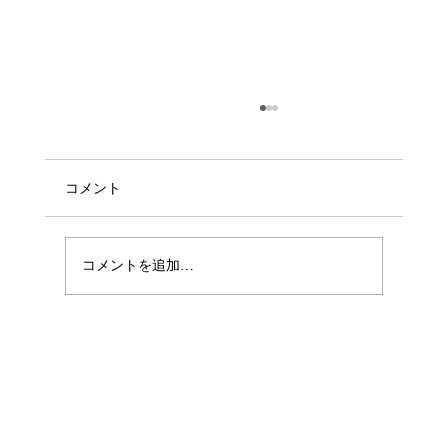
コメント
コメントを追加…
もしかして‥ お布団、天日干ししてない
ですか⁉️