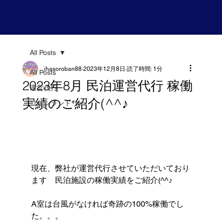
All Posts
ihasoroban88
2023年12月8日
読了時間: 1分
All Posts
2023年8月 民泊運営代行 稼働
運営代行
実績のご紹介(^^♪
コインランドリー
現在、弊社が運営代行させていただいており
ます　民泊施設の稼働実績をご紹介(^^♪
A室は台風がなければ奇跡の100%稼働でし
た。。。