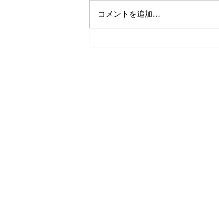
コメントを追加…
2026年5月度 民泊運営代行実
績のご報告