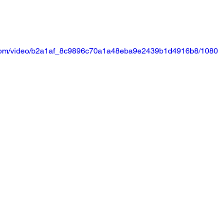
ic.com/video/b2a1af_8c9896c70a1a48eba9e2439b1d4916b8/1080